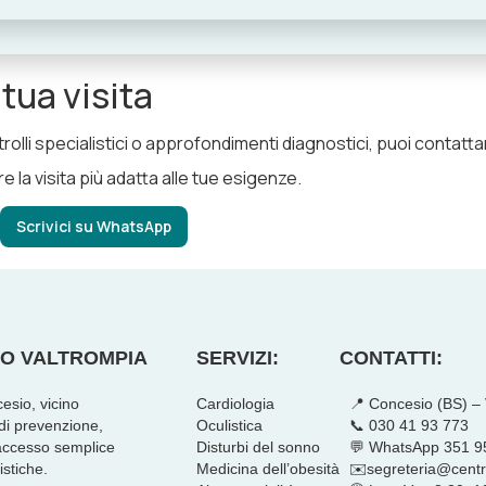
tua visita
trolli specialistici o approfondimenti diagnostici, puoi contat
 la visita più adatta alle tue esigenze.
Scrivici su WhatsApp
O VALTROMPIA
SERVIZI:
CONTATTI:
esio, vicino
Cardiologia
📍 Concesio (BS) –
 di prevenzione,
Oculistica
📞 030 41 93 773
 accesso semplice
Disturbi del sonno
💬 WhatsApp 351 
istiche.
Medicina dell’obesità
✉️segreteria@centr