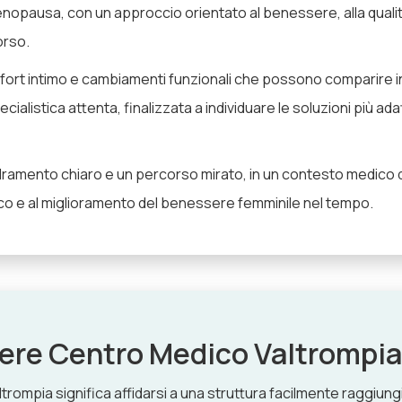
nopausa, con un approccio orientato al benessere, alla qualità 
orso.
fort intimo e cambiamenti funzionali che possono comparire in
ialistica attenta, finalizzata a individuare le soluzioni più ad
adramento chiaro e un percorso mirato, in un contesto medico de
rico e al miglioramento del benessere femminile nel tempo.
iere Centro Medico Valtrompia
rompia significa affidarsi a una struttura facilmente raggiungi