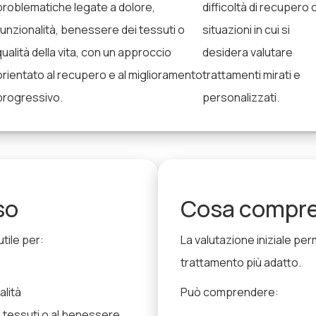
problematiche legate a dolore,
difficoltà di recupero 
funzionalità, benessere dei tessuti o
situazioni in cui si
qualità della vita, con un approccio
desidera valutare
orientato al recupero e al miglioramento
trattamenti mirati e
progressivo.
personalizzati.
so
Cosa compre
tile per:
La valutazione iniziale perme
trattamento più adatto.
alità
Può comprendere:
i tessuti o al benessere