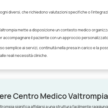
gni diversi, che richiedono valutazioni specifiche o l’integr
altrompia mette a disposizione un contesto medico organizza
per accompagnare il paziente con un approccio personalizzato
o semplice ai servizi, continuità nella presa in carico e la possib
lle reali necessità cliniche.
iere Centro Medico Valtrompia
rompia significa affidarsi a una struttura facilmente raggiungi