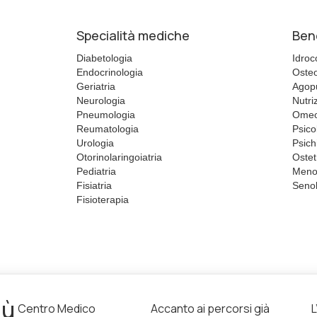
Specialità mediche
Ben
Diabetologia
Idroc
Endocrinologia
Osteo
Geriatria
Agop
Neurologia
Nutri
Pneumologia
Omeo
Reumatologia
Psico
Urologia
Psich
Otorinolaringoiatria
Ostet
Pediatria
Meno
Fisiatria
Senol
Fisioterapia
iù
Centro Medico
Accanto ai percorsi già
L