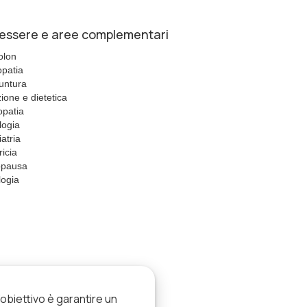
essere e aree complementari
olon
patia
untura
zione e dietetica
patia
logia
iatria
ricia
pausa
ogia
’obiettivo è garantire un